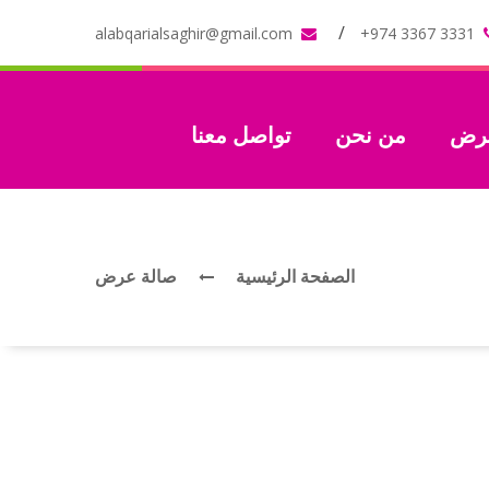
alabqarialsaghir@gmail.com
+974 3367 3331
عرض
من نحن
تواصل معنا
الصفحة الرئيسية
صالة عرض