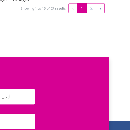
‹
1
2
›
Showing
1
to
15
of
27
results