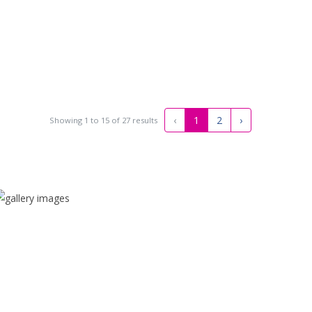
‹
1
2
›
Showing
1
to
15
of
27
results